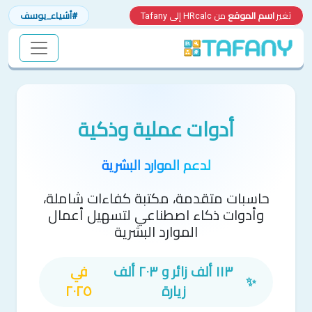
تغير
اسم الموقع
من HRcalc إلى Tafany
#أشياء_يوسف
أدوات عملية وذكية
لدعم الموارد البشرية
حاسبات متقدمة، مكتبة كفاءات شاملة،
وأدوات ذكاء اصطناعي لتسهيل أعمال
الموارد البشرية
١١٣ ألف زائر و ٢٠٣ ألف
في
✨
زيارة
٢٠٢٥